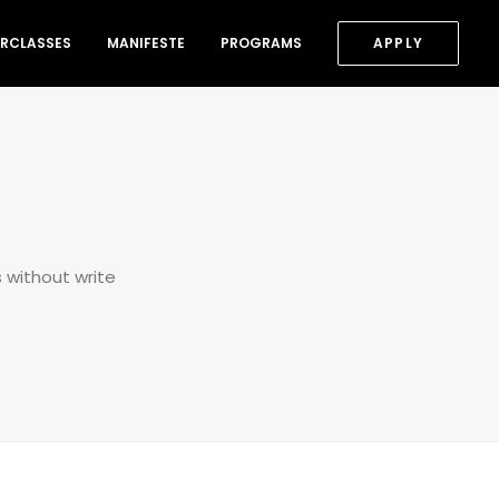
RCLASSES
MANIFESTE
PROGRAMS
APPLY
 without write