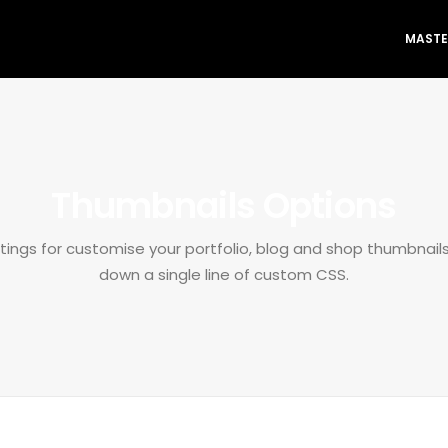
MASTE
Thumbnails Options
ings for customise your portfolio, blog and shop thumbnails
down a single line of custom CSS.